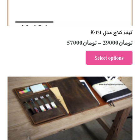
کیف کلاچ مدل K-191
تومان
29000
–
تومان
57000
Select options