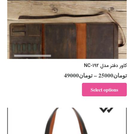
کاور دفتر مدل NC-192
تومان
25000
–
تومان
49000
Select options