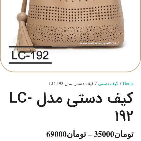
Home
/
کیف دستی
/ کیف دستی مدل LC-192
کیف دستی مدل LC-
192
تومان
35000
–
تومان
69000