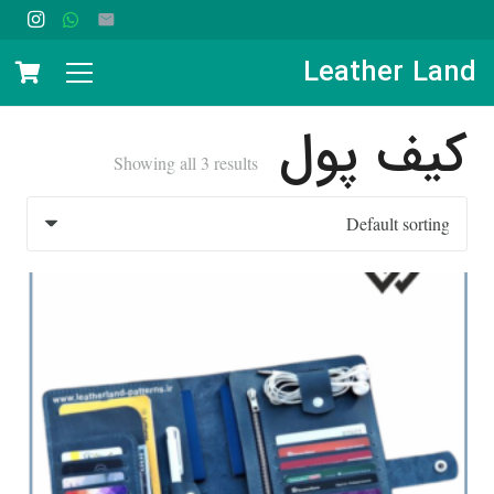
Leather Land
No products in the cart.
کیف پول
Showing all 3 results