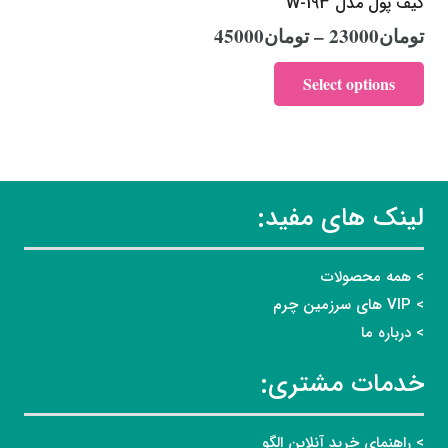
کیف پول مدل W-193
تومان
23000
–
تومان
45000
Select options
لینک های مفید:
> همه محصولات
> VIP های سرزمین چرم
> درباره ما
خدمات مشتری:
> راهنمای خرید آنلاین الگو