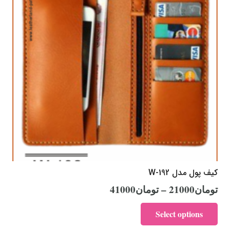
کیف پول مدل W-192
تومان
21000
–
تومان
41000
Select options