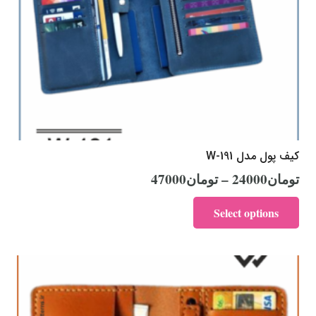
کیف پول مدل W-191
تومان
24000
–
تومان
47000
Select options